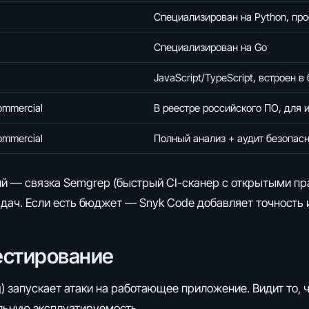
Специализирован на Python, про
Специализирован на Go
JavaScript/TypeScript, встроен 
ommercial
В реестре российского ПО, для
ommercial
Полный анализ + аудит безопасн
 — связка Semgrep (быстрый CI-сканер с открытыми пра
ач. Если есть бюджет — Snyk Code добавляет точность и с
естирование
ing) запускает атаки на работающее приложение. Видит то,
льную эксплуатируемость.