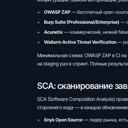
OWASP ZAP
— бесплатный open-source
Burp Suite (Professional/Enterprise)
— с
Acunetix
— коммерческий, низкий false 
Wallarm Active Threat Verification
— рос
Минимальная схема: OWASP ZAP в CI на 
на staging раз в спринт. Полные результ
SCA: сканирование за
SCA (Software Composition Analysis) пр
стороннего кода — и каждое обновление
Snyk Open Source
— лидер рынка, есть