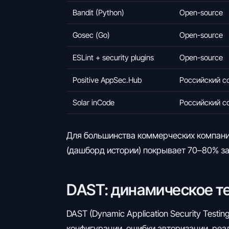
Bandit (Python)
Open-source
Gosec (Go)
Open-source
ESLint + security plugins
Open-source
Positive AppSec.Hub
Российский c
Solar inCode
Российский c
Для большинства коммерческих компаний
(дашборд истории) покрывает 70–80% зад
DAST: динамическое т
DAST (Dynamic Application Security Test
конфигурации, ошибки авторизации, реа