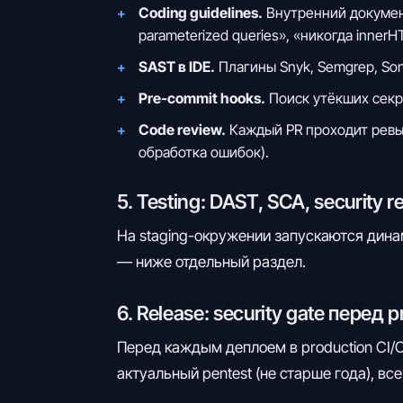
Coding guidelines.
Внутренний документ
parameterized queries», «никогда innerH
SAST в IDE.
Плагины Snyk, Semgrep, Son
Pre-commit hooks.
Поиск утёкших секрет
Code review.
Каждый PR проходит ревью,
обработка ошибок).
5. Testing: DAST, SCA, security r
На staging-окружении запускаются дин
— ниже отдельный раздел.
6. Release: security gate перед 
Перед каждым деплоем в production CI/CD п
актуальный pentest (не старше года), вс