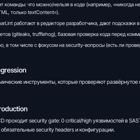
 команды: что можно/нельзя в коде (например, «никогда не
TML, только textContent»).
arLint работают в редакторе разработчика, дают подсказки 
ов (gitleaks, trufflehog), базовая проверка кода перед комм
 в том числе с фокусом на security-вопросы (есть ли прове
egression
амические инструменты, которые проверяют развёрнутое 
production
роходит security gate: 0 critical/high уязвимостей в SAST,
е обязательные security headers и конфигурации.