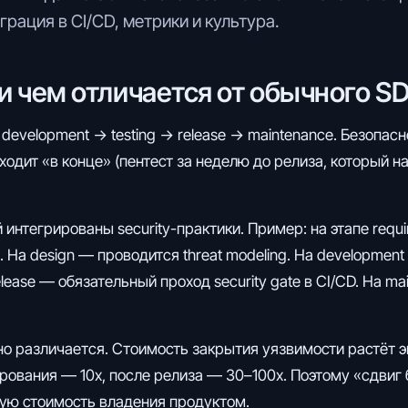
грация в CI/CD, метрики и культура.
 и чем отличается от обычного S
development → testing → release → maintenance. Безопасн
ходит «в конце» (пентест за неделю до релиза, который
й интегрированы security-практики. Пример: на этапе requ
На design — проводится threat modeling. На development 
 release — обязательный проход security gate в CI/CD. На 
о различается. Стоимость закрытия уязвимости растёт э
рования — 10x, после релиза — 30–100x. Поэтому «сдвиг без
ную стоимость владения продуктом.