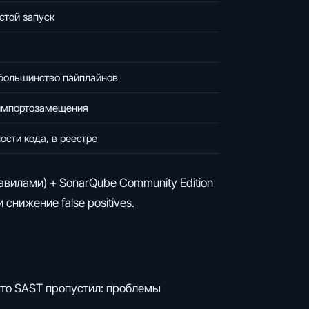
стой запуск
в большинство пайплайнов
 импортозамещения
ости кода, в реестре
вилами) + SonarQube Community Edition
нижение false positives.
 что SAST пропустил: проблемы