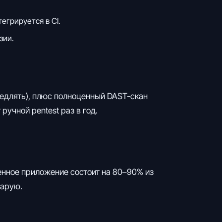
егрируется в CI.
зии.
медлять), плюс полноценный DAST-скан
ручной pentest раз в год.
менное приложение состоит на 80–90% из
тарую.