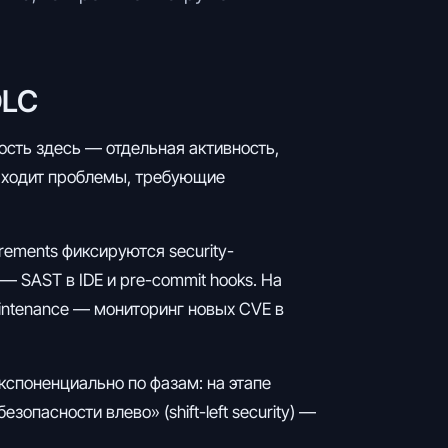
DLC
ость здесь — отдельная активность,
 находит проблемы, требующие
irements фиксируются security-
— SAST в IDE и pre-commit hooks. На
maintenance — мониторинг новых CVE в
кспоненциально по фазам: на этапе
опасности влево» (shift-left security) —