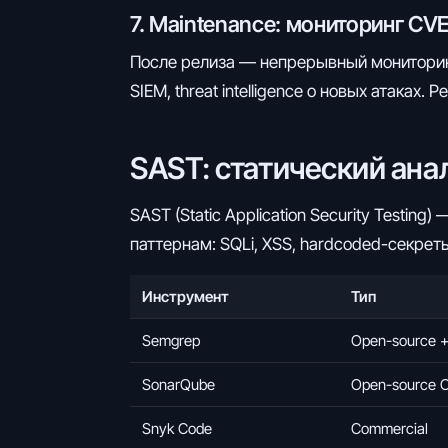
7. Maintenance: мониторинг CV
После релиза — непрерывный мониторинг:
SIEM, threat intelligence о новых атаках. Р
SAST: статический ана
SAST (Static Application Security Testi
паттернам: SQLi, XSS, hardcoded-секреты
Инструмент
Тип
Semgrep
Open-source +
SonarQube
Open-source 
Snyk Code
Commercial