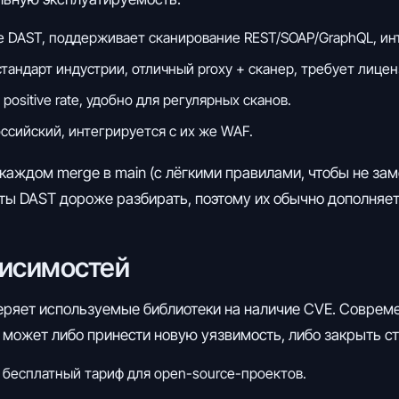
 DAST, поддерживает сканирование REST/SOAP/GraphQL, инт
тандарт индустрии, отличный proxy + сканер, требует лицен
positive rate, удобно для регулярных сканов.
сийский, интегрируется с их же WAF.
каждом merge в main (с лёгкими правилами, чтобы не за
аты DAST дороже разбирать, поэтому их обычно дополняет 
висимостей
оверяет используемые библиотеки на наличие CVE. Совре
 может либо принести новую уязвимость, либо закрыть с
 бесплатный тариф для open-source-проектов.