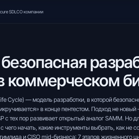
cure SDLC
О компании
 безопасная разраб
в коммерческом б
ife Cycle) — модель разработки, в которой безопасн
рикручивается» в конце пентестом. Подход не новый
P с тех пор развивает открытый аналог SAMM. Но д
с чего начать, какие инструменты выбрать, как не с
тимлида и CISO mid-бизнеса: 7 этапов жизненного 