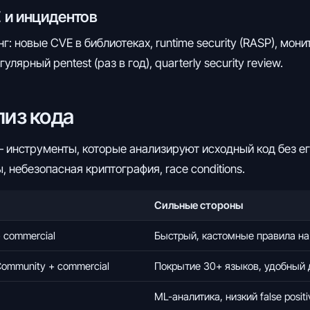
E и инцидентов
 новые CVE в библиотеках, runtime security (RASP), мон
егулярный pentest (раз в год), quarterly security review.
лиз кода
ng) — инструменты, которые анализируют исходный код без 
, небезопасная криптография, race conditions.
Сильные стороны
 commercial
Быстрый, кастомные правила на 
Community + commercial
Покрытие 30+ языков, удобный 
ML-аналитика, низкий false posit