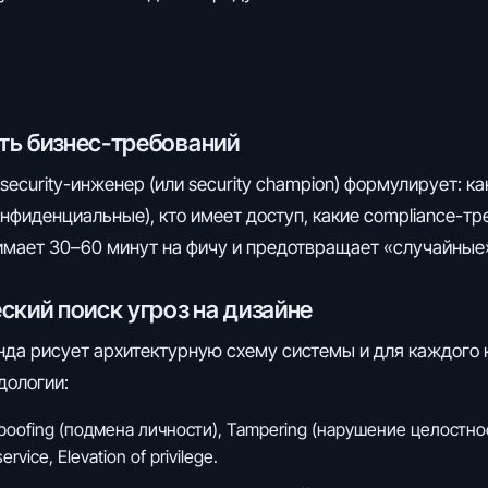
асть бизнес-требований
security-инженер (или security champion) формулирует: к
онфиденциальные), кто имеет доступ, какие compliance-тр
имает 30–60 минут на фичу и предотвращает «случайные
еский поиск угроз на дизайне
анда рисует архитектурную схему системы и для каждого
дологии:
Spoofing (подмена личности), Tampering (нарушение целостност
ervice, Elevation of privilege.