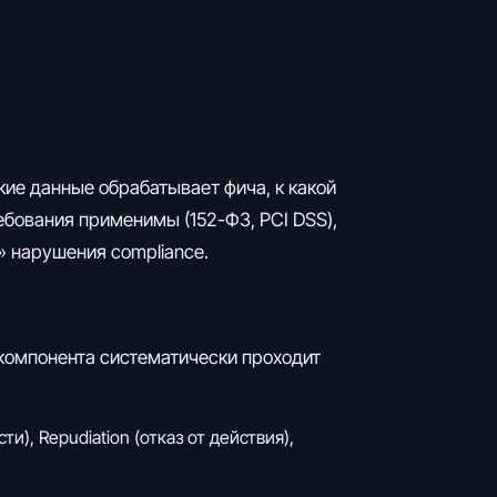
акие данные обрабатывает фича, к какой
ебования применимы (152-ФЗ, PCI DSS),
» нарушения compliance.
 компонента систематически проходит
и), Repudiation (отказ от действия),