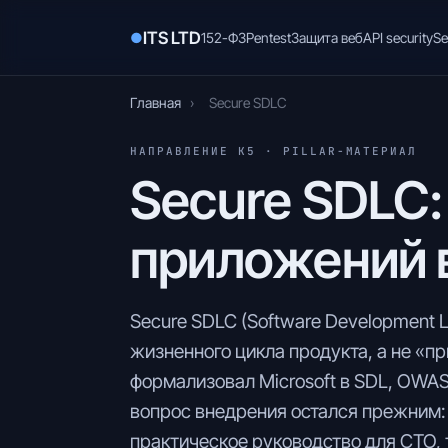
ITS LTD
●
152-ФЗ
Pentest
Защита веб
API security
Se
Главная
›
Secure SDLC
НАПРАВЛЕНИЕ К5 · PILLAR-МАТЕРИАЛ
Secure SDLC:
приложений 
Secure SDLC (Software Development L
жизненного цикла продукта, а не «п
формализовал Microsoft в SDL, OWAS
вопрос внедрения остался прежним: 
практическое руководство для CTO, 