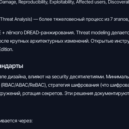
e, Reproducibility, Exploitability, Affected users, Discovera
nd Threat Analysis) — более тяжеловесный процесс из 7 этапов
 + лёгкого DREAD-ранжирования. Threat modeling делается
после крупных архитектурных изменений. Открытые инстру
dition.
тандарты
апе дизайна, влияют на security десятилетиями. Минимал
 (RBAC/ABAC/ReBAC), стратегия шифрования (что шифроват
окружений, ротация секретов. Эти решения документируются
ивается через: