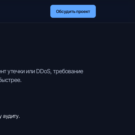
Обсудить проект
ент утечки или DDoS, требование
быстрее.
 аудиту.