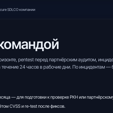
cure SDLC
О компании
 командой
ризонте, pentest перед партнёрским аудитом, инцид
 течение 24 часов в рабочие дни. По инцидентам — 
есяца — для подготовки к проверке РКН или партнёрскому
ётом CVSS и re-test после фиксов.